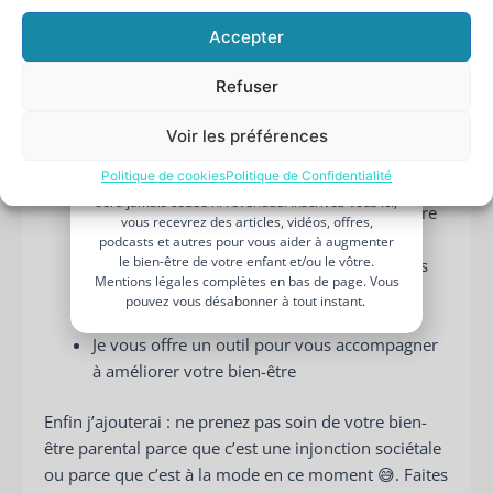
Votre
Accepter
prénom
Votre
Que retenir de cet article
?
Refuser
adresse
Le bien-être ce n’est pas que l’absence de
e-
maladie ou un bonheur éphémère
Voir les préférences
mail
JE BOOST MON BIEN-ÊTRE PARENTAL
De nombreux facteurs peuvent influencer le
Politique de cookies
Politique de Confidentialité
Je n’aime pas les spams : votre adresse email ne
bien-être parental
sera jamais cédée ni revendue. Inscrivez-vous ici,
Chacun à sa manière de prioriser (le bien-être
vous recevrez des articles, vidéos, offres,
est subjectif)
podcasts et autres pour vous aider à augmenter
le bien-être de votre enfant et/ou le vôtre.
Les besoins peuvent être différents selon les
Mentions légales complètes en bas de page. Vous
personnes et/ou les périodes de leur vie
pouvez vous désabonner à tout instant.
Le burn-out parental existe
Je vous offre un outil pour vous accompagner
à améliorer votre bien-être
Enfin j’ajouterai : ne prenez pas soin de votre bien-
être parental parce que c’est une injonction sociétale
ou parce que c’est à la mode en ce moment 😅. Faites