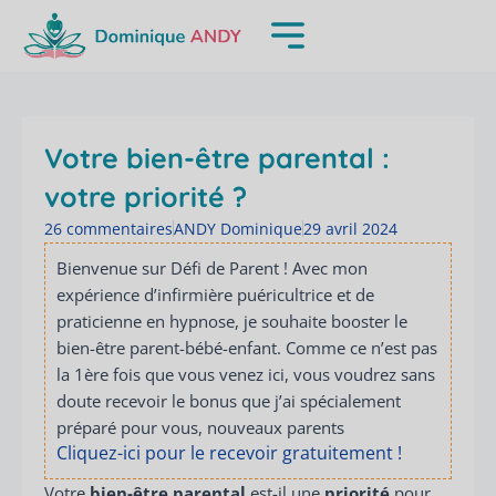
Aller
au
contenu
Votre bien-être parental :
votre priorité ?
26 commentaires
ANDY Dominique
29 avril 2024
Bienvenue sur Défi de Parent ! Avec mon
expérience d’infirmière puéricultrice et de
praticienne en hypnose, je souhaite booster le
bien-être parent-bébé-enfant. Comme ce n’est pas
la 1ère fois que vous venez ici, vous voudrez sans
doute recevoir le bonus que j’ai spécialement
préparé pour vous, nouveaux parents
Cliquez-ici pour le recevoir gratuitement !
Votre
bien-être parental
est-il une
priorité
pour