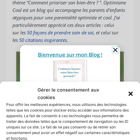
thème “Comment prioriser son bien-être ? ”. Optimisme
Cool est un blog qui accompagne les parents d’enfants
atypiques pour une parentalité optimiste et cool. J’ai
particulièrement apprécié ces deux articles : celui
sur les
50 façons de prendre soin de soi
, et celui sur
les
50 citations inspirantes
.
Bienvenue sur mon Blog !
Gérer le consentement aux
cookies
Pour offrir les meilleures expériences, nous utilisons des technologies
Comment booster votre
telles que les cookies pour stocker et/ou accéder aux informations des
bien-être parental ?
appareils. Le fait de consentir à ces technologies nous permettra de
Recevez 5 pistes d'action dans votre
traiter des données telles que le comportement de navigation ou les ID
guide pas à pas
uniques sur ce site. Le fait de ne pas consentir ou de retirer son
Laissez moi votre
prénom
et
consentement peut avoir un effet négatif sur certaines caractéristiques
et fonctions.
votre
adresse mail,
je vous l’envoie !