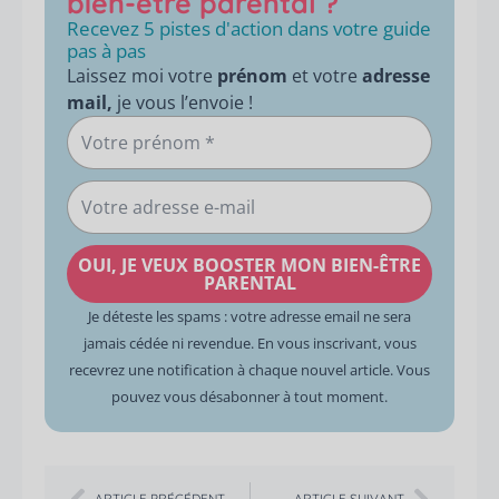
bien-être parental ?
Recevez 5 pistes d'action dans votre guide
pas à pas
Laissez moi votre
prénom
et votre
adresse
mail,
je vous l’envoie !
Votre
prénom
Votre
adresse
e-
OUI, JE VEUX BOOSTER MON BIEN-ÊTRE
mail
PARENTAL
Je déteste les spams : votre adresse email ne sera
jamais cédée ni revendue. En vous inscrivant, vous
recevrez une notification à chaque nouvel article. Vous
pouvez vous désabonner à tout moment.
Précédent
Suiva
ARTICLE PRÉCÉDENT
ARTICLE SUIVANT