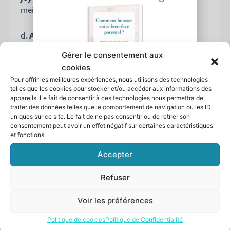
meilleur bien-être émotionnel.
d.
Activité physique
: L’exercice régulier est
bénéfique pour le bien-être physique et mental.
Gérer le consentement aux
Selon une étude de l’Université de Strasbourg,
cookies
l’activité physique peut aider à réduire le stress et à
Pour offrir les meilleures expériences, nous utilisons des technologies
Comment booster votre
améliorer l’humeur.
Trouver des activités
telles que les cookies pour stocker et/ou accéder aux informations des
bien-être parental ?
physiques que vous pouvez faire avec vos
appareils. Le fait de consentir à ces technologies nous permettra de
Recevez 5 pistes d'action dans votre
traiter des données telles que le comportement de navigation ou les ID
enfants, comme le vélo, la marche ou le yoga,
guide pas à pas
uniques sur ce site. Le fait de ne pas consentir ou de retirer son
peut être une excellente façon d’incorporer
Laissez moi votre
prénom
et
consentement peut avoir un effet négatif sur certaines caractéristiques
plus d’exercice dans votre routine quotidienne.
et fonctions.
votre
adresse mail,
je vous l’envoie !
Votre
Accepter
prénom
Votre
Refuser
adresse
e-
Voir les préférences
mail
JE BOOST MON BIEN-ÊTRE PARENTAL
Politique de cookies
Politique de Confidentialité
Je n’aime pas les spams : votre adresse email ne