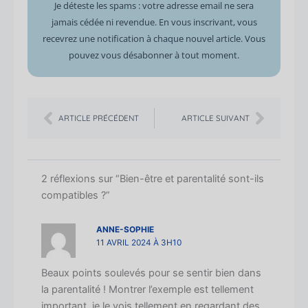
Je déteste les spams : votre adresse email ne sera
jamais cédée ni revendue. En vous inscrivant, vous
recevrez une notification à chaque nouvel article. Vous
pouvez vous désabonner à tout moment.
Précédent
Suiva
ARTICLE PRÉCÉDENT
ARTICLE SUIVANT
2 réflexions sur “Bien-être et parentalité sont-ils
compatibles ?”
ANNE-SOPHIE
11 AVRIL 2024 À 3H10
Beaux points soulevés pour se sentir bien dans
la parentalité ! Montrer l’exemple est tellement
important, je le vois tellement en regardant des