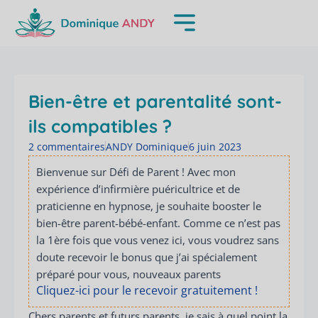
Aller
au
contenu
Bien-être et parentalité sont-
ils compatibles ?
2 commentaires
ANDY Dominique
6 juin 2023
Bienvenue sur Défi de Parent ! Avec mon
expérience d’infirmière puéricultrice et de
praticienne en hypnose, je souhaite booster le
bien-être parent-bébé-enfant. Comme ce n’est pas
la 1ère fois que vous venez ici, vous voudrez sans
doute recevoir le bonus que j’ai spécialement
préparé pour vous, nouveaux parents
Cliquez-ici pour le recevoir gratuitement !
Chers parents et futurs parents, je sais à quel point la