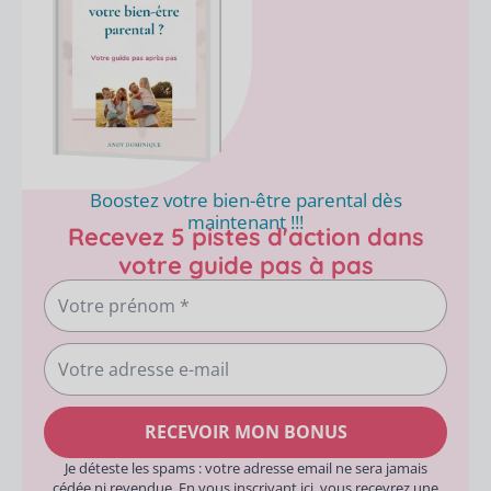
Boostez votre bien-être parental dès
maintenant !!!
Recevez 5 pistes d'action dans
votre guide pas à pas
Votre
prénom
Votre
adresse
e-
RECEVOIR MON BONUS
mail
Je déteste les spams : votre adresse email ne sera jamais
cédée ni revendue. En vous inscrivant ici, vous recevrez une