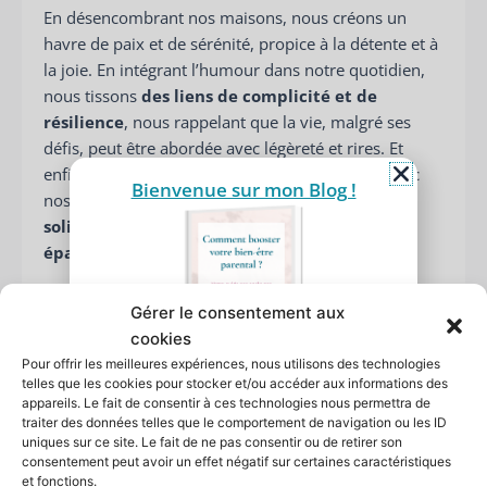
En désencombrant nos maisons, nous créons un
havre de paix et de sérénité, propice à la détente et à
la joie. En intégrant l’humour dans notre quotidien,
nous tissons
des liens de complicité et de
résilience
, nous rappelant que la vie, malgré ses
défis, peut être abordée avec légèreté et rires. Et
enfin, en privilégiant des moments de qualité avec
Bienvenue sur mon Blog !
nos proches, nous construisons
des fondations
solides pour des relations familiales riches et
épanouissantes.
En outre, ces pratiques, loin d’être de simples
Gérer le consentement aux
activités, sont de véritables cadeaux que nous nous
cookies
offrons à nous-mêmes et à nos familles. Elles nous
Pour offrir les meilleures expériences, nous utilisons des technologies
Comment booster votre
permettent de naviguer dans le tumulte de la vie
telles que les cookies pour stocker et/ou accéder aux informations des
bien-être parental ?
appareils. Le fait de consentir à ces technologies nous permettra de
avec
une ancre de stabilité et des pépites de
Recevez 5 pistes d'action dans votre
traiter des données telles que le comportement de navigation ou les ID
bonheur
. Je vous invite donc à intégrer ces
guide pas à pas
uniques sur ce site. Le fait de ne pas consentir ou de retirer son
habitudes dans votre vie et à observer les
Laissez moi votre
prénom
et
consentement peut avoir un effet négatif sur certaines caractéristiques
et fonctions.
votre
adresse mail,
je vous l’envoie !