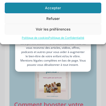
changements positifs qui en découlent. Vous pouvez
Votre
aussi partager vos expériences, vos succès, et même
Accepter
prénom
vos défis dans les commentaires !
Votre
Refuser
adresse
Si cet article vous a plu, sentez-vous libre de le
e-
partager :-)
Voir les préférences
mail
JE BOOST MON BIEN-ÊTRE PARENTAL
Politique de cookies
Politique de Confidentialité
Je n’aime pas les spams : votre adresse email ne
sera jamais cédée ni revendue. Inscrivez-vous ici,
MERCI D'AVOIR LU CET ARTICLE !
vous recevrez des articles, vidéos, offres,
podcasts et autres pour vous aider à augmenter
le bien-être de votre enfant et/ou le vôtre.
Mentions légales complètes en bas de page. Vous
pouvez vous désabonner à tout instant.
Comment booster votre