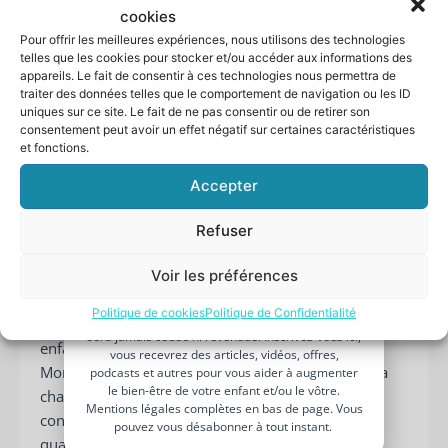
pour vous et votre partenaire de vie c’est OK,
cookies
écoutez-vous. En grandissant beaucoup d’enfants
Pour offrir les meilleures expériences, nous utilisons des technologies
Comment booster votre
verbalisent leur
besoin d’autonomie,
telles que les cookies pour stocker et/ou accéder aux informations des
bien-être parental ?
appareils. Le fait de consentir à ces technologies nous permettra de
d’indépendance
. Par contre, si dormir avec votre
Recevez 5 pistes d'action dans votre
traiter des données telles que le comportement de navigation ou les ID
enfant est un problème pour vous ou votre conjoint,
guide pas à pas
uniques sur ce site. Le fait de ne pas consentir ou de retirer son
Laissez moi votre
prénom
et
écoutez-vous également. Allez à la recherche des
consentement peut avoir un effet négatif sur certaines caractéristiques
et fonctions.
votre
adresse mail,
je vous l’envoie !
points sur lesquelles votre enfant a besoin d’être
Votre
rassuré. Puis mettez en place ce qui vous semble
Accepter
prénom
adapté à la situation. Une
veilleuse
? Orienter son
Votre
petit lit différemment ? Expliquer ce qui se passe une
Refuser
adresse
fois qu’il est couché ? Selon les enfants et les
e-
situations les pistes peuvent être différentes.
Voir les préférences
mail
JE BOOST MON BIEN-ÊTRE PARENTAL
Politique de cookies
Politique de Confidentialité
Je n’aime pas les spams : votre adresse email ne
Mais au fait, qu’appelle-t-on « dormir avec son
sera jamais cédée ni revendue. Inscrivez-vous ici,
enfant » ? S’agit-il d’un bébé ? L’Organisation
vous recevrez des articles, vidéos, offres,
Mondiale de la Santé recommande le partage de la
podcasts et autres pour vous aider à augmenter
le bien-être de votre enfant et/ou le vôtre.
chambre ou alors le cododo (sous certaines
Mentions légales complètes en bas de page. Vous
conditions) jusqu’au 6 mois. Le co-bedding n’est
pouvez vous désabonner à tout instant.
quant à lui pas recommandé pour les bébés.