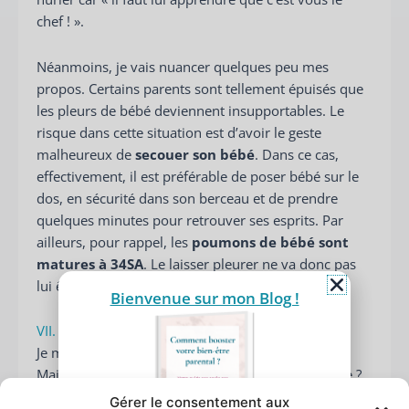
chef ! ».
Néanmoins, je vais nuancer quelques peu mes
propos. Certains parents sont tellement épuisés que
les pleurs de bébé deviennent insupportables. Le
risque dans cette situation est d’avoir le geste
malheureux de
secouer son bébé
. Dans ce cas,
effectivement, il est préférable de poser bébé sur le
dos, en sécurité dans son berceau et de prendre
quelques minutes pour retrouver ses esprits. Par
ailleurs, pour rappel, les
poumons de bébé sont
matures à 34SA
. Le laisser pleurer ne va donc pas
lui être utile pour « faire ses poumons ».
Bienvenue sur mon Blog !
VII. «
Dormir avec son enfant ce n’est pas sain !
»
Je me répète peut-être beaucoup dans cet article.
Mais encore une fois, à qui cela pose-t-il problème ?
A votre grand-tante ? un membre de votre famille ? Si
Gérer le consentement aux