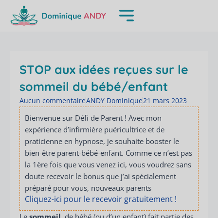
Aller
au
contenu
STOP aux idées reçues sur le
sommeil du bébé/enfant
Aucun commentaire
ANDY Dominique
21 mars 2023
Bienvenue sur Défi de Parent ! Avec mon
expérience d’infirmière puéricultrice et de
praticienne en hypnose, je souhaite booster le
bien-être parent-bébé-enfant. Comme ce n’est pas
la 1ère fois que vous venez ici, vous voudrez sans
doute recevoir le bonus que j’ai spécialement
préparé pour vous, nouveaux parents
Cliquez-ici pour le recevoir gratuitement !
Le
sommeil
de bébé (ou d’un enfant) fait partie des