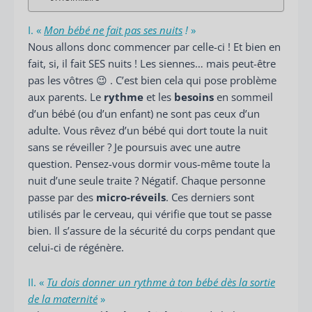
I. «
Mon bébé ne fait pas ses nuits
!
»
Nous allons donc commencer par celle-ci ! Et bien en
fait, si, il fait SES nuits ! Les siennes… mais peut-être
pas les vôtres 😉 . C’est bien cela qui pose problème
aux parents. Le
rythme
et les
besoins
en sommeil
d’un bébé (ou d’un enfant) ne sont pas ceux d’un
adulte. Vous rêvez d’un bébé qui dort toute la nuit
sans se réveiller ? Je poursuis avec une autre
question. Pensez-vous dormir vous-même toute la
nuit d’une seule traite ? Négatif. Chaque personne
passe par des
micro-réveils
. Ces derniers sont
utilisés par le cerveau, qui vérifie que tout se passe
bien. Il s’assure de la sécurité du corps pendant que
celui-ci de régénère.
II. «
Tu dois donner un rythme à ton bébé dès la sortie
de la maternité
»