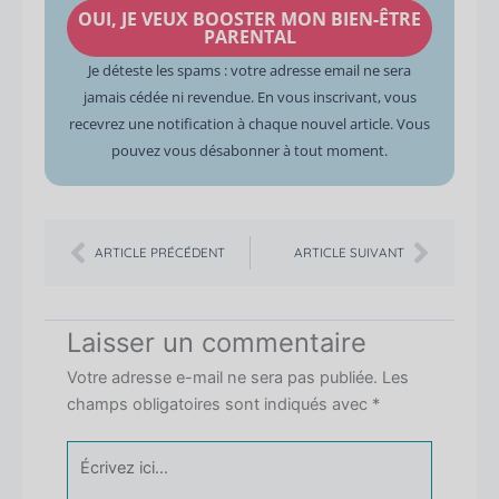
OUI, JE VEUX BOOSTER MON BIEN-ÊTRE
mail
PARENTAL
Je déteste les spams : votre adresse email ne sera
jamais cédée ni revendue. En vous inscrivant, vous
recevrez une notification à chaque nouvel article. Vous
pouvez vous désabonner à tout moment.
Précédent
Suiva
ARTICLE PRÉCÉDENT
ARTICLE SUIVANT
Laisser un commentaire
Votre adresse e-mail ne sera pas publiée.
Les
champs obligatoires sont indiqués avec
*
Écrivez
ici…