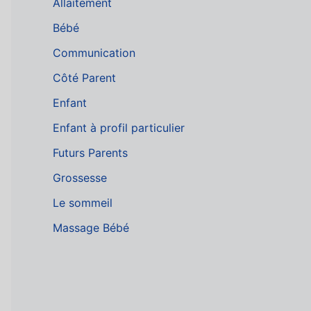
Allaitement
s
Bébé
s
Communication
e
Côté Parent
e
-
Enfant
m
Enfant à profil particulier
a
Futurs Parents
i
Grossesse
l
Le sommeil
Massage Bébé