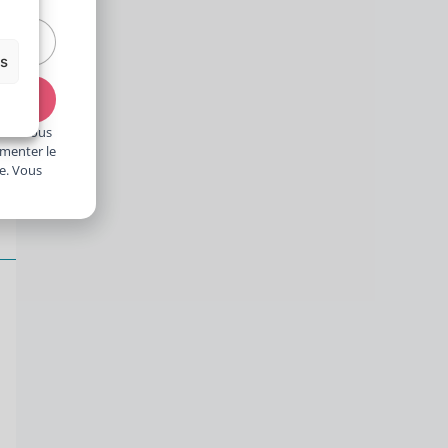
es
ivez-vous
gmenter le
ge. Vous