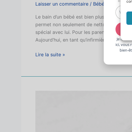
con
Laisser un commentaire
/
Bébé
/
ANDY Dom
Votre
préno
Le bain d’un bébé est bien plus qu’une sim
permet non seulement de nettoyer la peau d
spécial avec lui. Pour les parents, il peut ê
Je n’aim
Aujourd’hui, en tant qu’infirmière puéricultr
ici, vous
bien-êt
Lire la suite »
La
boîte
à
outils
du