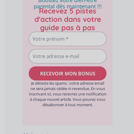
Boostez votre bien-être
r
parental dès maintenant !!!
Recevez 5 pistes
d'action dans votre
:
guide pas à pas
V
o
V
t
o
r
t
RECEVOIR MON BONUS
e
r
Je déteste les spams : votre adresse email
p
ne sera jamais cédée ni revendue. En vous
e
r
inscrivant ici, vous recevrez une notification
à chaque nouvel article. Vous pouvez vous
a
é
désabonner à tout moment.
d
n
r
o
e
m