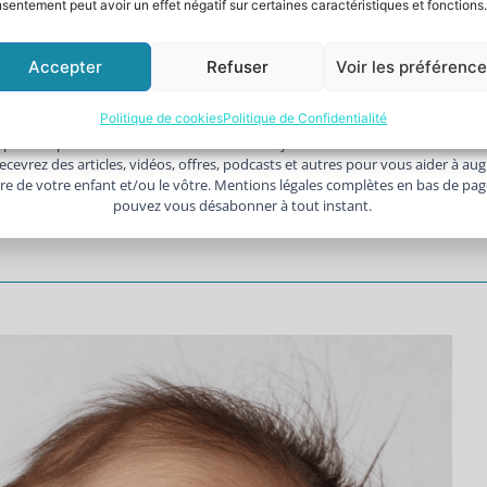
sentement peut avoir un effet négatif sur certaines caractéristiques et fonctions.
inique
Votre
m
adresse
ple routine d’hygiène. C’est un moment unique qui
Accepter
Refuser
Voir les préférenc
e-
élicate de votre enfant, mais aussi de créer un lien
JE BOOST MON BIEN-ÊTRE PARENTAL
mail
tre source de questions, voire d’inquiétudes.
Politique de cookies
Politique de Confidentialité
e pas les spams : votre adresse email ne sera jamais cédée ni revendue. Inscr
ice, je vous guide
 recevrez des articles, vidéos, offres, podcasts et autres pour vous aider à au
re de votre enfant et/ou le vôtre. Mentions légales complètes en bas de pa
pouvez vous désabonner à tout instant.