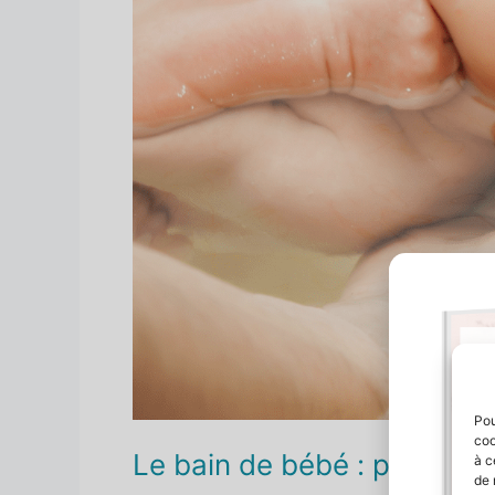
Pou
coo
Le bain de bébé : pourquo
à c
de 