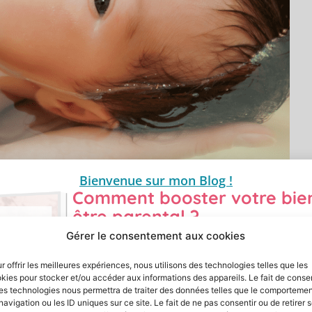
Bienvenue sur mon Blog !
Comment booster votre bie
être parental ?
Recevez 5 pistes d'action dans votre gui
Gérer le consentement aux cookies
à pas
Laissez moi votre
prénom
et votre
adresse m
r offrir les meilleures expériences, nous utilisons des technologies telles que les
vous l’envoie !
kies pour stocker et/ou accéder aux informations des appareils. Le fait de consen
i ? comment ?
es technologies nous permettra de traiter des données telles que le comporteme
navigation ou les ID uniques sur ce site. Le fait de ne pas consentir ou de retirer 