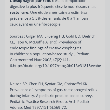
L’œsophagite par reflux
est la complication
digestive la plus fréquente chez le nourrisson, mais
reste rare
. Une étude américaine a estimé sa
prévalence à 5,5% des enfants de 0 à 1 an parmi
ceux ayant eu une fibroscopie.
Sources
: Gilger MA, El-Serag HB, Gold BD, Dietrich
CL, Tsou V, McDuffie A
, et al.
Prevalence of
endoscopic findings of erosive esophagitis
in children: a population-based study. J Pediatr
Gastroenterol Nutr 2008;47(2):141-
6.http://dx.doi.org/10.1097/mpg.0b013e31815eeabe
Nelson SP, Chen EH, Syniar GM, Christoffel KK.
Prevalence of symptoms of gastroesophageal reflux
during infancy. A pediatric practice-based survey.
Pediatric Practice Research Group. Arch Pediatr
Adolesc Med 1997;151(6):569-72.