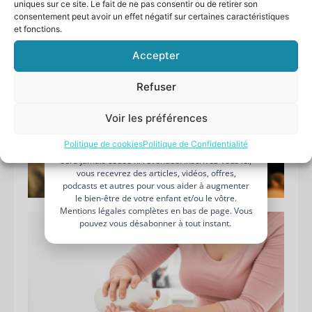
guide pas à pas
uniques sur ce site. Le fait de ne pas consentir ou de retirer son
Laissez moi votre
prénom
et
consentement peut avoir un effet négatif sur certaines caractéristiques
et fonctions.
votre
adresse mail,
je vous l’envoie !
Votre
Accepter
prénom
Votre
Refuser
adresse
e-
Voir les préférences
mail
JE BOOST MON BIEN-ÊTRE PARENTAL
Politique de cookies
Politique de Confidentialité
Je n’aime pas les spams : votre adresse email ne
sera jamais cédée ni revendue. Inscrivez-vous ici,
vous recevrez des articles, vidéos, offres,
podcasts et autres pour vous aider à augmenter
le bien-être de votre enfant et/ou le vôtre.
Mentions légales complètes en bas de page. Vous
pouvez vous désabonner à tout instant.