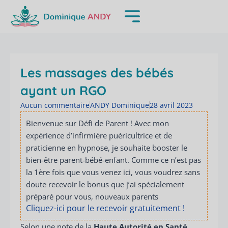
Aller
au
contenu
Les massages des bébés
ayant un RGO
Aucun commentaire
ANDY Dominique
28 avril 2023
Bienvenue sur Défi de Parent ! Avec mon
expérience d’infirmière puéricultrice et de
praticienne en hypnose, je souhaite booster le
bien-être parent-bébé-enfant. Comme ce n’est pas
la 1ère fois que vous venez ici, vous voudrez sans
doute recevoir le bonus que j’ai spécialement
préparé pour vous, nouveaux parents
Cliquez-ici pour le recevoir gratuitement !
Selon une note de la
Haute Autorité en Santé