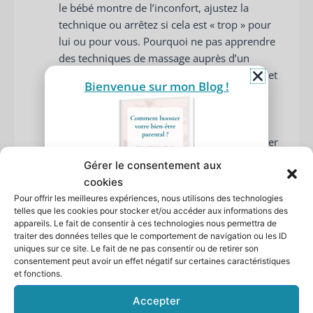
le bébé montre de l’inconfort, ajustez la
technique ou arrêtez si cela est « trop » pour
lui ou pour vous. Pourquoi ne pas apprendre
des techniques de massage auprès d’un
professionnel ? Peut-être que la lecture de cet
Bienvenue sur mon Blog !
article pour vous aider :
Choisir la meilleure
méthode pour apprendre à masser bébé
Massez votre bébé lorsqu’il est calme et
éveillé, idéalement entre les repas pour éviter
les problèmes de digestion.
Gérer le consentement aux
Évitez de masser immédiatement après un
cookies
repas
Pour offrir les meilleures expériences, nous utilisons des technologies
Comment booster votre
telles que les cookies pour stocker et/ou accéder aux informations des
bien-être parental ?
4.2. Préparez l’environnement
appareils. Le fait de consentir à ces technologies nous permettra de
Recevez 5 pistes d'action dans votre
traiter des données telles que le comportement de navigation ou les ID
Assurez-vous que la pièce est confortable,
guide pas à pas
uniques sur ce site. Le fait de ne pas consentir ou de retirer son
chaude et sans distractions.
Laissez moi votre
prénom
et
consentement peut avoir un effet négatif sur certaines caractéristiques
Placez bébé sur une surface douce et
et fonctions.
votre
adresse mail,
je vous l’envoie !
Votre
sécuritaire, comme une couverture ou un
Accepter
prénom
matelas à langer.