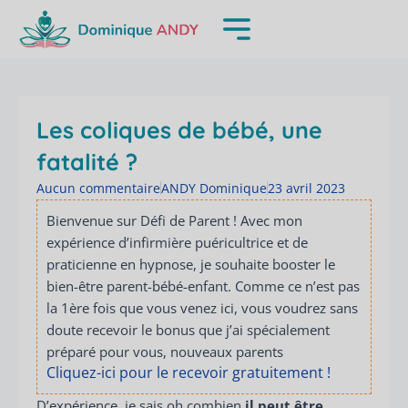
Aller
au
contenu
Les coliques de bébé, une
fatalité ?
Aucun commentaire
ANDY Dominique
23 avril 2023
Bienvenue sur Défi de Parent ! Avec mon
expérience d’infirmière puéricultrice et de
praticienne en hypnose, je souhaite booster le
bien-être parent-bébé-enfant. Comme ce n’est pas
la 1ère fois que vous venez ici, vous voudrez sans
doute recevoir le bonus que j’ai spécialement
préparé pour vous, nouveaux parents
Cliquez-ici pour le recevoir gratuitement !
D’expérience, je sais oh combien
il peut être