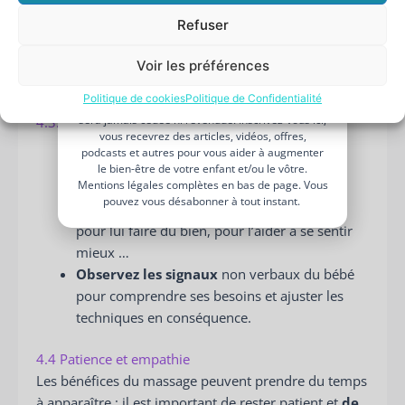
Utilisez une huile de massage adaptée : Je
Votre
Refuser
adresse
développe cette question très largement dans
e-
mon article :
Les meilleurs produits pour
Voir les préférences
mail
JE BOOST MON BIEN-ÊTRE PARENTAL
masser bébé.
Politique de cookies
Politique de Confidentialité
Je n’aime pas les spams : votre adresse email ne
sera jamais cédée ni revendue. Inscrivez-vous ici,
4.3. Communiquez avec votre bébé
vous recevrez des articles, vidéos, offres,
Parlez doucement et rassurant à votre bébé
podcasts et autres pour vous aider à augmenter
pendant le massage pour favoriser la
le bien-être de votre enfant et/ou le vôtre.
Mentions légales complètes en bas de page. Vous
connexion et le sentiment de sécurité.
pouvez vous désabonner à tout instant.
Expliquez-lui les gestes
. Vous faites cela
pour lui faire du bien, pour l’aider à se sentir
mieux …
Observez les signaux
non verbaux du bébé
pour comprendre ses besoins et ajuster les
techniques en conséquence.
4.4 Patience et empathie
Les bénéfices du massage peuvent prendre du temps
à apparaître ; il est important de rester patient et
de