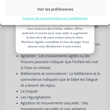
adresse
besoin de moins de stimulation ou d’une pause
e-
dans l’interaction
. Ces signes peuvent inclure :
Voir les préférences
mail
JE BOOST MON BIEN-ÊTRE PARENTAL
Politique de cookies
Politique de Confidentialité
Je n’aime pas les spams : votre adresse email ne
Détournement du regard : Lorsqu’un enfant
sera jamais cédée ni revendue. Inscrivez-vous ici,
détourne le regard, cela peut signifier qu’il est
vous recevrez des articles, vidéos, offres,
surstimulé ou qu’il a besoin d’une pause.
podcasts et autres pour vous aider à augmenter
le bien-être de votre enfant et/ou le vôtre.
Pleurs : Les pleurs sont un moyen pour
Mentions légales complètes en bas de page. Vous
l’enfant d’exprimer son inconfort, sa fatigue ou
pouvez vous désabonner à tout instant.
son besoin d’être réconforté.
Agitation : Les mouvements agités ou les
frissons peuvent indiquer que l’enfant est mal
à l’aise ou stressé.
Bâillements et somnolence : Le bâillement et la
somnolence indiquent que le bébé est fatigué
et a besoin de repos.
Le hoquet
Les regurgitations
Agitation et mouvements saccadés : Des
mouvements saccadés et une agitation