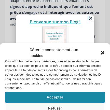
adaptées entre les parents et leurs enfants. Les
signes d’approche indiquent que l’enfant est
prêt à s’engager et à interagir avec les autres ou
avec son environnement.
Ces signes peuvent
Bienvenue sur mon Blog !
inclure :
Le regard fixe : bébé est intéressé, attentif et
prêt à interagir.
Les sourires : bébé montre qu’il est détendu,
Gérer le consentement aux
ouvert à l’interaction.
cookies
Les gazouillis : pour exprimer intérêt et plaisir
Pour offrir les meilleures expériences, nous utilisons des technologies
Comment booster votre
lorsqu’ils interagissent avec les autres.
telles que les cookies pour stocker et/ou accéder aux informations des
bien-être parental ?
appareils. Le fait de consentir à ces technologies nous permettra de
Mouvements doux et détendus : fluides et
Recevez 5 pistes d'action dans votre
traiter des données telles que le comportement de navigation ou les ID
détendus. Cela indique que bébé est à l’aise et
guide pas à pas
uniques sur ce site. Le fait de ne pas consentir ou de retirer son
Laissez moi votre
prénom
et
ouvert à l’interaction.
consentement peut avoir un effet négatif sur certaines caractéristiques
et fonctions.
votre
adresse mail,
je vous l’envoie !
La succion
Votre
…
Accepter
prénom
Votre
Les
signes de retrait indiquent que l’enfant a
Refuser