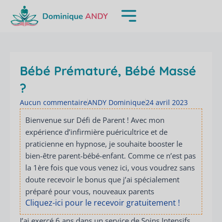
Aller
au
contenu
Bébé Prématuré, Bébé Massé
?
Aucun commentaire
ANDY Dominique
24 avril 2023
Bienvenue sur Défi de Parent ! Avec mon
expérience d’infirmière puéricultrice et de
praticienne en hypnose, je souhaite booster le
bien-être parent-bébé-enfant. Comme ce n’est pas
la 1ère fois que vous venez ici, vous voudrez sans
doute recevoir le bonus que j’ai spécialement
préparé pour vous, nouveaux parents
Cliquez-ici pour le recevoir gratuitement !
J’ai exercé 6 ans dans un service de Soins Intensifs