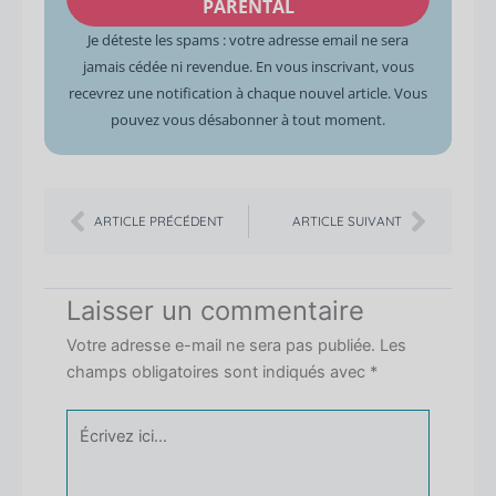
PARENTAL
Je déteste les spams : votre adresse email ne sera
jamais cédée ni revendue. En vous inscrivant, vous
recevrez une notification à chaque nouvel article. Vous
pouvez vous désabonner à tout moment.
Précédent
Suiva
ARTICLE PRÉCÉDENT
ARTICLE SUIVANT
Laisser un commentaire
Votre adresse e-mail ne sera pas publiée.
Les
champs obligatoires sont indiqués avec
*
Écrivez
ici…