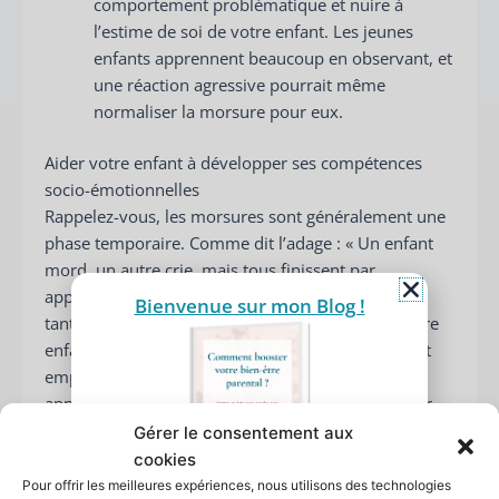
comportement problématique et nuire à
l’estime de soi de votre enfant. Les jeunes
enfants apprennent beaucoup en observant, et
une réaction agressive pourrait même
normaliser la morsure pour eux.
Aider votre enfant à développer ses compétences
socio-émotionnelles
Rappelez-vous, les morsures sont généralement une
phase temporaire. Comme dit l’adage : « Un enfant
mord, un autre crie, mais tous finissent par
apprendre à parler et à gérer leurs émotions. » En
Bienvenue sur mon Blog !
tant que parent, votre rôle est d’accompagner votre
enfant dans cet apprentissage. L’accompagnement
empathique est essentiel pour que les enfants
apprennent à réguler leurs émotions et à exprimer
leurs besoins de manière adaptée. 🤗
Gérer le consentement aux
cookies
L’un des objectifs est d’aider votre enfant à contrôler
Pour offrir les meilleures expériences, nous utilisons des technologies
Comment booster votre