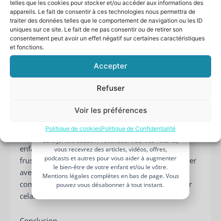
telles que les cookies pour stocker et/ou accéder aux informations des
ses impulsions et à développer des compétences
bien-être parental ?
appareils. Le fait de consentir à ces technologies nous permettra de
sociales telles que partager 🤲, attendre son tour ⏳ et
Recevez 5 pistes d'action dans votre
traiter des données telles que le comportement de navigation ou les ID
guide pas à pas
utiliser des mots pour s’exprimer. En montrant
uniques sur ce site. Le fait de ne pas consentir ou de retirer son
Laissez moi votre
prénom
et
consentement peut avoir un effet négatif sur certaines caractéristiques
l’exemple, en restant patient et en offrant des
et fonctions.
votre
adresse mail,
je vous l’envoie !
explications adaptées, vous aidez votre enfant à
Votre
mieux comprendre ses émotions. Jouer avec votre
Accepter
prénom
enfant, l’encourager à partager, et valoriser les
Votre
Refuser
moments où il attend son tour sont autant de
adresse
moyens de l’aider à grandir.
e-
Voir les préférences
mail
JE BOOST MON BIEN-ÊTRE PARENTAL
Les enfants apprennent par imitation. Si vous restez
Politique de cookies
Politique de Confidentialité
Je n’aime pas les spams : votre adresse email ne
calme face aux comportements difficiles, votre
sera jamais cédée ni revendue. Inscrivez-vous ici,
enfant apprendra aussi à mieux gérer ses propres
vous recevrez des articles, vidéos, offres,
podcasts et autres pour vous aider à augmenter
frustrations. Offrir des occasions régulières de jouer
le bien-être de votre enfant et/ou le vôtre.
avec d’autres enfants et de pratiquer des
Mentions légales complètes en bas de page. Vous
compétences sociales est un excellent moyen pour
pouvez vous désabonner à tout instant.
cela.
Conclusion